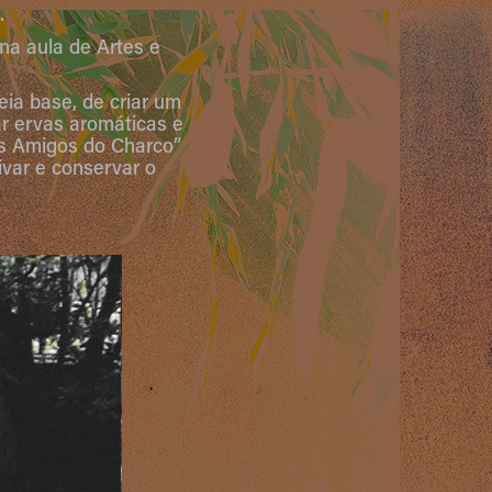
.
na aula de Artes e
eia base, de criar um
r ervas aromáticas e
“Os Amigos do Charco”
ivar e conservar o