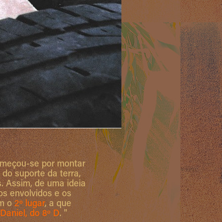
começou-se por montar
 do suporte da terra,
. Assim, de uma ideia
os envolvidos e os
em o
2º lugar
, a que
 Daniel, do 8º D
. "