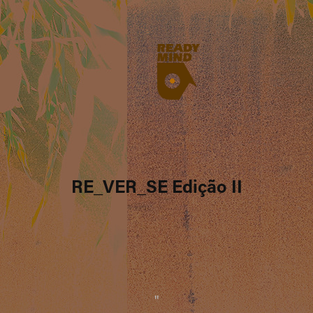
RE_VER_SE Edição II
"