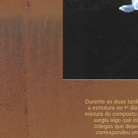
Durante as duas tard
a estrutura no 1º di
mistura do composto 
surgiu algo que i
colegas que depo
correspondeu u