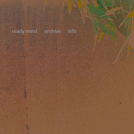
ready mind
archive
info