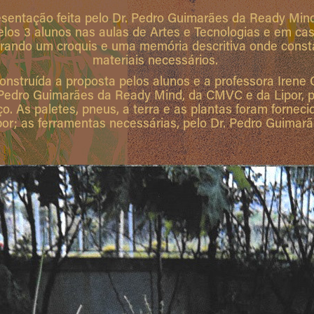
sentação feita pelo Dr. Pedro Guimarães da Ready Min
 pelos 3 alunos nas aulas de Artes e Tecnologias e em cas
orando um croquis e uma memória descritiva onde con
materiais necessários.
onstruída a proposta pelos alunos e a professora Irene
 Pedro Guimarães da Ready Mind, da CMVC e da Lipor, p
ço. As paletes, pneus, a terra e as plantas foram forne
por; as ferramentas necessárias, pelo Dr. Pedro Guimarã