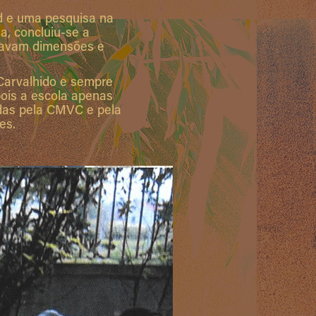
d e uma pesquisa na
a, concluiu-se a
stavam dimensões e
 Carvalhido e sempre
ois a escola apenas
cidas pela CMVC e pela
es.