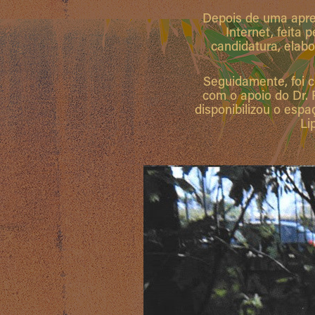
Depois de uma apre
Internet, feita
candidatura, elab
Seguidamente, foi c
com o apoio do Dr.
disponibilizou o espa
Li