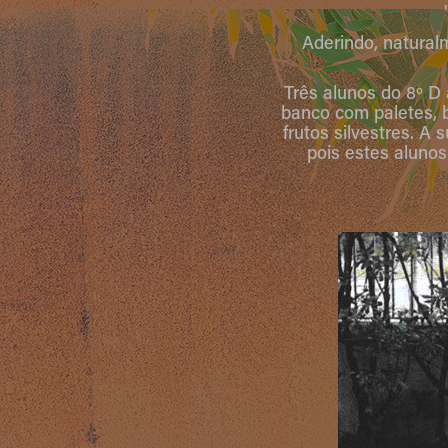
Aderindo, natural
Três alunos do 8º D 
banco com paletes, 
frutos silvestres. A
pois estes alunos